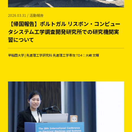
2026.03.31 / 活動報告
【帰国報告】ポルトガル リスボン・コンピュー
タシステム工学調査開発研究所での研究機関実
習について
早稲田大学 | 先進理工学研究科 先進理工学専攻 TD4：大崎 文暉