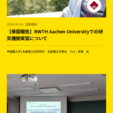
2026.06.30 / 活動報告
【帰国報告】RWTH Aachen Universityでの研
究機関実習について
早稲田大学 | 先進理工学研究科 先進理工学専攻 TD4：深澤 亮