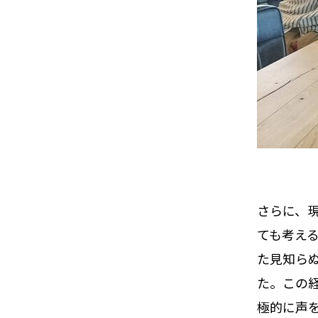
さらに、
ても考え
た見知ら
た。この
極的に声