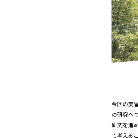
今回の実
の研究へ
研究を進
て考える