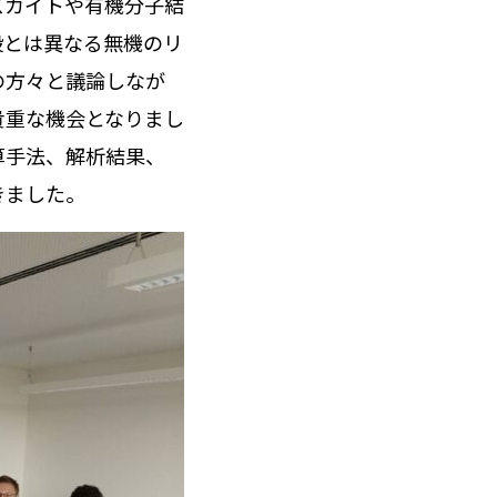
スカイトや有機分子結
段とは異なる無機のリ
の方々と議論しなが
貴重な機会となりまし
算手法、解析結果、
きました。