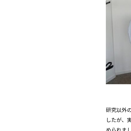
研究以外
したが、
められま