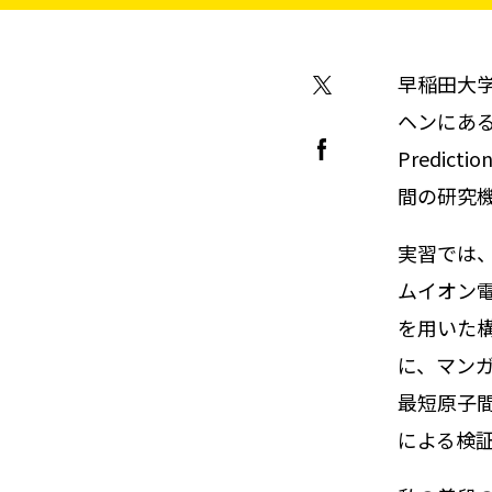
早稲田大学
ヘンにあるRWTH
Predicti
間の研究
実習では、P
ムイオン電
を用いた
に、マン
最短原子
による検