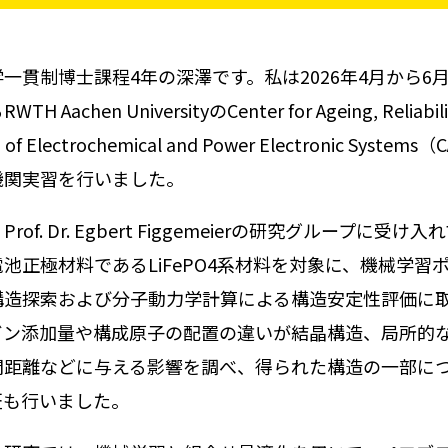
一貫制博士課程4年の深澤です。私は2026年4月から6
 Aachen UniversityのCenter for Ageing, Reliabilit
on of Electrochemical and Power Electronic Sys
機関実習を行いました。
rof. Dr. Egbert Figgemeierの研究グループに
池正極材料であるLiFePO4系材料を対象に、機械学習ポ
構造探索および分子動力学計算による構造安定性評価に
ガン添加量や構成原子の配置の違いが結晶構造、局所的
間距離などに与える影響を調べ、得られた構造の一部に
証も行いました。