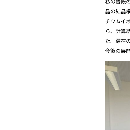
私の普段
晶の結晶
チウムイ
ら、計算
た。滞在
今後の展