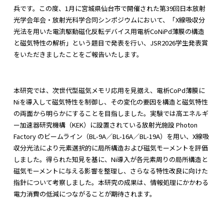
兵です。この度、1月に宮城県仙台市で開催された第39回日本放射
光学会年会・放射光科学合同シンポジウムにおいて、「X線吸収分
光法を用いた電流駆動磁化反転デバイス用電析CoNiPd薄膜の構造
と磁気特性の解析」という題目で発表を行い、JSR2026学生発表賞
をいただきましたことをご報告いたします。
本研究では、次世代型磁気メモリ応用を見据え、電析CoPd薄膜に
Niを導入して磁気特性を制御し、その変化の要因を構造と磁気特性
の両面から明らかにすることを目指しました。実験では高エネルギ
ー加速器研究機構（KEK）に設置されている放射光施設 Photon
Factory のビームライン（BL-9A／BL-16A／BL-19A）を用い、X線吸
収分光法により元素選択的に局所構造および磁気モーメントを評価
しました。得られた知見を基に、Ni導入が各元素周りの局所構造と
磁気モーメントに与える影響を整理し、さらなる特性改良に向けた
指針について考察しました。本研究の成果は、情報処理にかかわる
電力消費の低減につながることが期待されます。