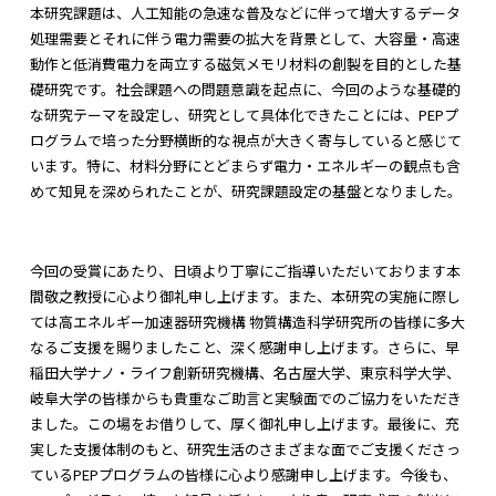
本研究課題は、人工知能の急速な普及などに伴って増大するデータ
処理需要とそれに伴う電力需要の拡大を背景として、大容量・高速
動作と低消費電力を両立する磁気メモリ材料の創製を目的とした基
礎研究です。社会課題への問題意識を起点に、今回のような基礎的
な研究テーマを設定し、研究として具体化できたことには、PEPプ
ログラムで培った分野横断的な視点が大きく寄与していると感じて
います。特に、材料分野にとどまらず電力・エネルギーの観点も含
めて知見を深められたことが、研究課題設定の基盤となりました。
今回の受賞にあたり、日頃より丁寧にご指導いただいております本
間敬之教授に心より御礼申し上げます。また、本研究の実施に際し
ては高エネルギー加速器研究機構 物質構造科学研究所の皆様に多大
なるご支援を賜りましたこと、深く感謝申し上げます。さらに、早
稲田大学ナノ・ライフ創新研究機構、名古屋大学、東京科学大学、
岐阜大学の皆様からも貴重なご助言と実験面でのご協力をいただき
ました。この場をお借りして、厚く御礼申し上げます。最後に、充
実した支援体制のもと、研究生活のさまざまな面でご支援くださっ
ているPEPプログラムの皆様に心より感謝申し上げます。今後も、