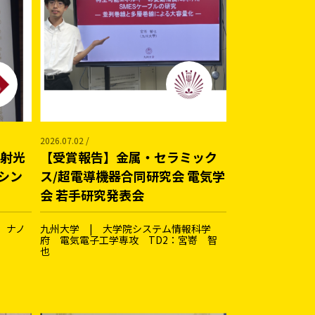
2026.07.02 /
放射光
【受賞報告】金属・セラミック
シン
ス/超電導機器合同研究会 電気学
会 若手研究発表会
 ナノ
九州大学 | 大学院システム情報科学
府 電気電子工学専攻 TD2：宮嵜 智
也