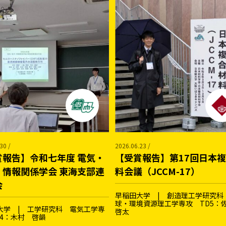
30 /
2026.06.23 /
賞報告】令和七年度 電気・
【受賞報告】第17回日本
・情報関係学会 東海支部連
料会議（JCCM-17）
会
早稲田大学 | 創造理工学研究科
球・環境資源理工学専攻 TD5
大学 | 工学研究科 電気工学専
啓太
D4：木村 啓韻