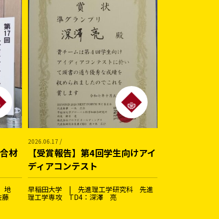
2026.06.17 /
複合材
【受賞報告】第4回学生向けアイ
ディアコンテスト
 地
早稲田大学 | 先進理工学研究科 先進
：佐藤
理工学専攻 TD4：深澤 亮