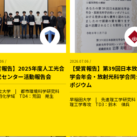
06 /
2026.07.06 /
報告】2025年度人工光合
【受賞報告】第39回日本
究センター活動報告会
学会年会・放射光科学合同
ポジウム
立大学 | 都市環境科学研究科
用化学域 TD4：荒田 晃生
早稲田大学 | 先進理工学研究科
理工学専攻 TD3：鈴木 律兵