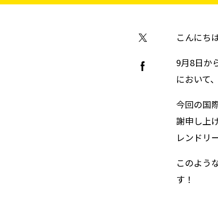
こんにち
9月8日か
において
今回の国
謝申し上
レンドリ
このよう
す！