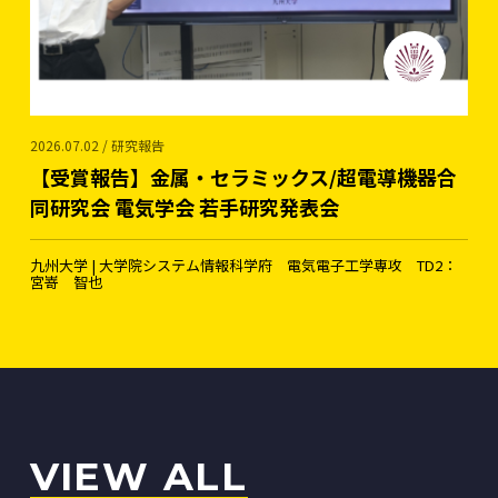
2026.07.02 / 研究報告
【受賞報告】金属・セラミックス/超電導機器合
同研究会 電気学会 若手研究発表会
九州大学 | 大学院システム情報科学府 電気電子工学専攻 TD2：
宮嵜 智也
VIEW ALL