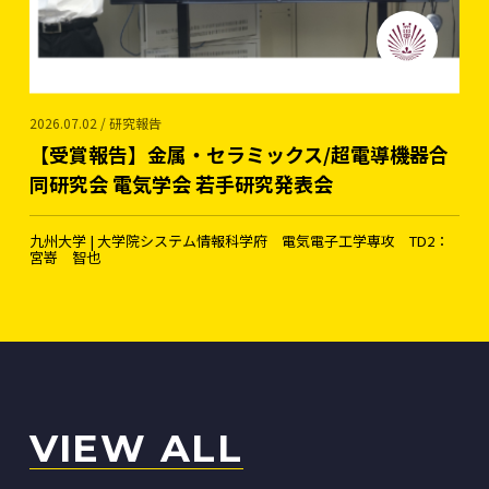
2026.07.02 / 研究報告
【受賞報告】金属・セラミックス/超電導機器合
同研究会 電気学会 若手研究発表会
九州大学 | 大学院システム情報科学府 電気電子工学専攻 TD2：
宮嵜 智也
VIEW ALL