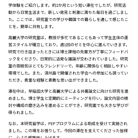
学体験をご紹介します。約2か月という短い滞在でしたが，研究活
動から日常生活まで，新しい発見と刺激に満ちた毎日を過ごしまし
た。ここでは，研究室での学びや韓国での暮らしを通して感じたこ
とを，簡単に共有します。
高麗大学の研究室は，教授が多忙であることもあって学生主体の運
営スタイルが確立しており，週1回のゼミを中心に進んでいきます。
研究で行き詰まったときには博士課程の先輩方が丁寧にフィードバ
ックをくださり，日常的に活発な議論が交わされていました。研究
室の雰囲気はとてもフレンドリーで，年齢に関係なく相談しやすい
環境でした。また，済州島で開催された学会への参加にも誘ってい
ただき，貴重な経験と素敵な思い出ができました。
滞在中は，早稲田大学と高麗大学による共著論文に向けた研究を進
めました。博士学生と定期的にミーティングを行い，論文内容の検
討や構成の磨き込みを進めることができ，研究面でも大きな学びが
得られました。
なお，本研究留学は，PEPプログラムによる助成を受けて実施され
ました。この場をお借りして，今回の滞在を支えてくださった皆様
に，心より感謝申し上げます。