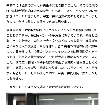
午前中には企業の方々と林先生の発表を聞きました。その後に他の
PEP卓越大学院プログラムの学生と一緒にポスターセッションに参
加させていただきました。学生と共に企業の方々も発表していまし
たので、非常に楽しい交流をできたと思います。
僕は何回かPEP卓越大学院プログラムのイベントや合宿に参加した
ことありますが、毎回イベントの多角性に驚いています。教授と企
業、学生と社会人、電気と社会・文化などのような分野・業界が完
全に異なる人の交流きっかけを作り、皆で共通の問題の解決に集中
しているからです。今回のポスターセッションでは送電関係やデー
タ通信、化学と多量生産など、分野が大きく異なる方と交流出来ま
した。僕の応用物理・半導体研究の場面から質問や提案を出したら
面白い議論につながり、勉強になりました。お互いに役に立てそう
な研究者もいらっしゃいましたので、今後、共同研究に繋がるかも
しれません。
これからもこのような交流きっかけがあれば嬉しいです。