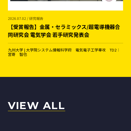
2026.07.02 / 研究報告
【受賞報告】金属・セラミックス/超電導機器合
同研究会 電気学会 若手研究発表会
九州大学 | 大学院システム情報科学府 電気電子工学専攻 TD2：
宮嵜 智也
VIEW ALL