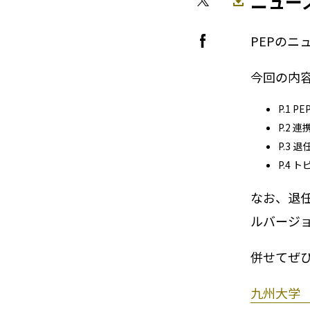
ニュー
PEPのニ
今回の内
P.1
P.2 
P.3 
P.4 
なお、退
ルバージ
併せてぜ
九州大学