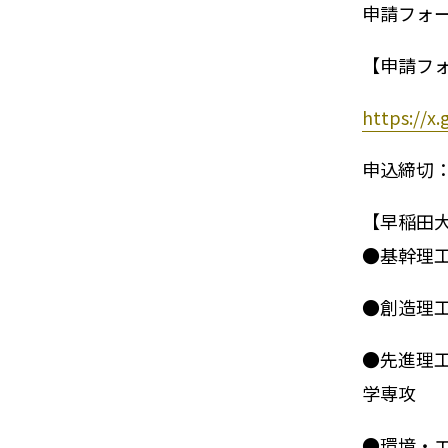
申請フォ
【申請フ
https://x
申込締切：
【早稲田大
●基幹理
●創造理
●先進理
学専攻
●環境・