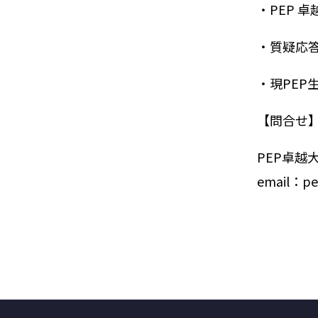
・PEP 
・質疑応
・現PEP
【問合せ
PEP卓越大
email：pep