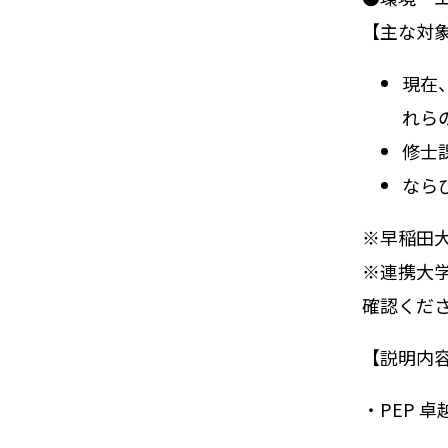
【主な対
現在
れら
修士
ならび
※早稲田
※連携大
確認くだ
【説明内
・PEP 