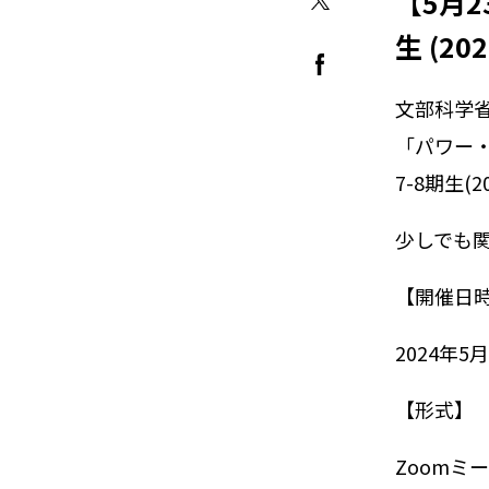
【5月
生 (2
文部科学
「パワー
7-8期生
少しでも
【開催日
2024年5
【形式】
Zoomミ