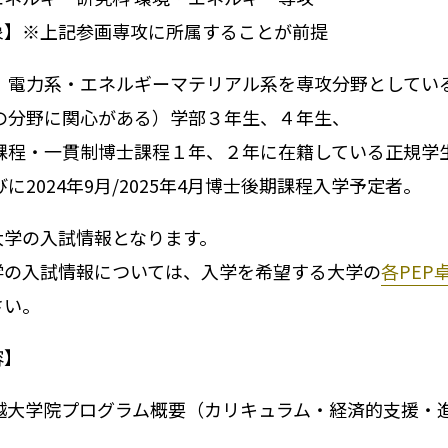
象】※上記参画専攻に所属することが前提
、電力系・エネルギーマテリアル系を専攻分野としてい
の分野に関心がある）学部３年生、４年生、
課程・一貫制博士課程１年、２年に在籍している正規学
に2024年9月/2025年4月博士後期課程入学予定者。
大学の入試情報となります。
学の入試情報については、入学を希望する大学の
各PEP
さい。
容】
卓越大学院プログラム概要（カリキュラム・経済的支援・進