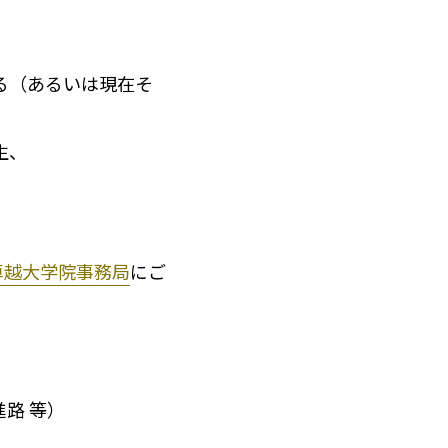
る（あるいは現在そ
生、
卓越大学院事務局
にご
路 等）