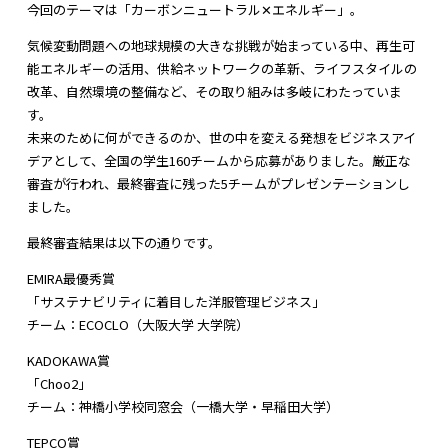
今回のテーマは「カーボンニュートラル✕エネルギー」。
気候変動問題への地球規模の大きな挑戦が始まっている中、再生可
能エネルギーの活用、供給ネットワークの革新、ライフスタイルの
改革、自然環境の整備など、その取り組みは多岐にわたっていま
す。
未来のために何ができるのか、世の中を変える発想をビジネスアイ
デアとして、全国の学生160チームから応募がありました。厳正な
審査が行われ、最終審査に残った5チームがプレゼンテーションし
ました。
最終審査結果は以下の通りです。
EMIRA最優秀賞
「サステナビリティに着目した洋服管理ビジネス」
チーム：ECOCLO（大阪大学 大学院）
KADOKAWA賞
「Choo2」
チーム：神橋小学校同窓会（一橋大学・早稲田大学）
TEPCO賞