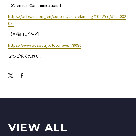
【Chemical Communications】
https://pubs.rsc.org/en/content/articlelanding/2022/cc/d2cc002
08f
【早稲田大学HP】
https://www.waseda.jp/top/news/79080
ぜひご覧ください。
VIEW ALL