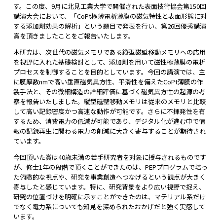
す。この度、9月に北見工業大学で開催された表面技術協会第150回
講演大会において、「CoPt極薄電析薄膜の磁気特性と表面形態に対
する添加剤効果の解析」という題目で発表を行い、第26回優秀講演
賞を頂きましたことをご報告いたします。
本研究は、次世代の磁気メモリである縦型磁壁移動メモリへの応用
を視野に入れた基礎検討として、添加剤を用いて磁性極薄膜の電析
プロセスを制御することを目的としています。今回の講演では、主
に膜厚数nmで高い垂直磁気異方性、平滑性を備えたCoPt薄膜の作
製手法と、その微細構造の詳細評価に基づく磁気異方性の起源の考
察を報告いたしました。縦型磁壁移動メモリは従来のメモリと比較
して高い記録密度かつ高速な動作が可能です。さらに不揮発性を有
するため、消費電力の低減が可能であり、デジタル化が進む中で情
報の記録再生に関わる電力の削減に大きく寄与することが期待され
ています。
今回頂いた賞は40歳未満の若手研究者を対象に授与されるものです
が、修士1年の段階で頂くことができたのは、PEPプログラムで培っ
た俯瞰的な視点や、研究を事業創造へつなげるという観点が大きく
寄与したと感じています。特に、研究背景をより広い視野で捉え、
研究の位置づけを明確に示すことができたのは、マテリアル系だけ
でなく電力系についても知見を深められたおかげだと強く実感して
います。