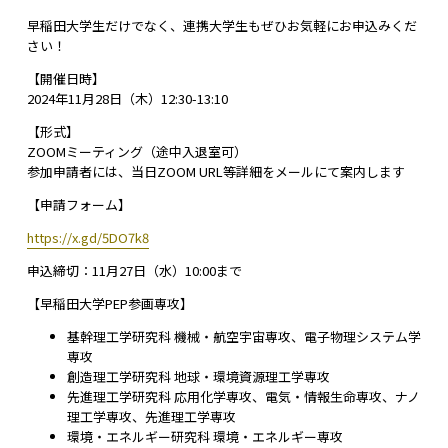
早稲田大学生だけでなく、連携大学生もぜひお気軽にお申込みくだ
さい！
【開催日時】
2024年11月28日（木）12:30-13:10
【形式】
ZOOMミーティング（途中入退室可）
参加申請者には、当日ZOOM URL等詳細をメールにて案内します
【申請フォーム】
https://x.gd/5DO7k8
申込締切：11月27日（水）10:00まで
【早稲田大学PEP参画専攻】
基幹理⼯学研究科 機械・航空宇宙専攻、電⼦物理システム学
専攻
創造理⼯学研究科 地球・環境資源理⼯学専攻
先進理⼯学研究科 応⽤化学専攻、電気・情報⽣命専攻、ナノ
理⼯学専攻、先進理⼯学専攻
環境・エネルギー研究科 環境・エネルギー専攻