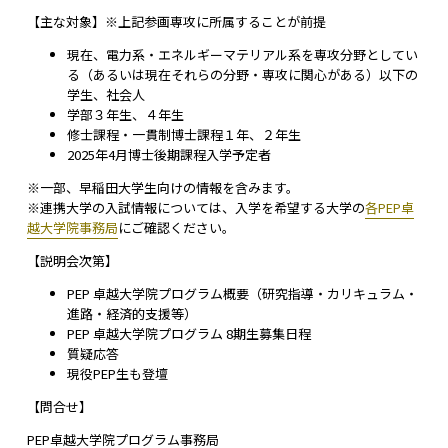
【主な対象】※上記参画専攻に所属することが前提
現在、電力系・エネルギーマテリアル系を専攻分野としてい
る（あるいは現在それらの分野・専攻に関心がある）以下の
学生、社会人
学部３年生、４年生
修士課程・一貫制博士課程１年、２年生
2025年4月博士後期課程入学予定者
※一部、早稲田大学生向けの情報を含みます。
※連携大学の入試情報については、入学を希望する大学の
各PEP卓
越大学院事務局
にご確認ください。
【説明会次第】
PEP 卓越大学院プログラム概要（研究指導・カリキュラム・
進路・経済的支援等）
PEP 卓越大学院プログラム 8期生募集日程
質疑応答
現役PEP生も登壇
【問合せ】
PEP卓越大学院プログラム事務局