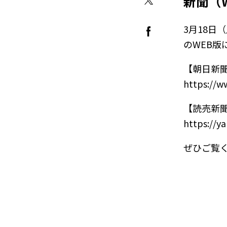
新聞（
3月18
のWEB版
【朝日新
https://w
【読売新
https://y
ぜひご覧