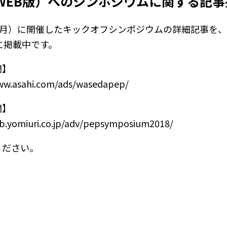
WEB版）へのシンポジウムに関する記事
日（月）に開催したキックオフシンポジウムの詳細記事を
に掲載中です。
聞】
ww.asahi.com/ads/wasedapep/
聞】
ab.yomiuri.co.jp/adv/pepsymposium2018/
ください。