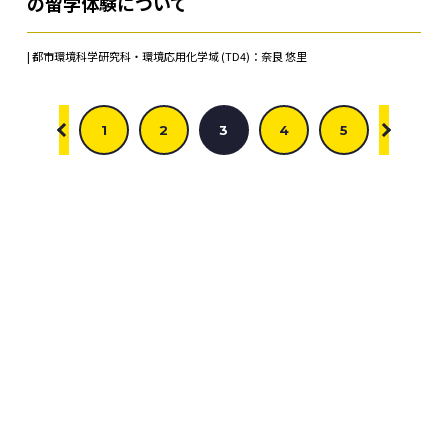
の留学体験について
| 都市環境科学研究科・環境応用化学域 (TD4)：奈良 悠里
1
2
3
4
5