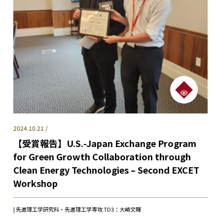
2024.10.21 /
【受賞報告】U.S.-Japan Exchange Program
for Green Growth Collaboration through
Clean Energy Technologies – Second EXCET
Workshop
| 先進理工学研究科・先進理工学専攻 TD3：大崎文暉