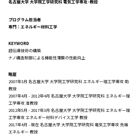
○
ナノ構造制御・薄膜成長制御による機能性薄膜の性能向上
名古屋大学 大学院工学研究科 電気工学専攻･教授
超伝導材料などの最先端エネルギー環境材料に、ある不純物を添加
すると、不純物がナノサイズで自己組織化し、思わぬ機能を発現し
プログラム担当者
ます。これを積極的に制御・利用し、世界最高性能を持つ材料開発
専門：エネルギー材料工学
をめざしています。
KEYWORD
超伝導技術の構築
ナノ構造制御による機能性薄膜の性能向上
最先端エネルギー環境材料を作製するための成膜装置
略歴
2007年3月 名古屋大学 大学院工学研究科 エネルギー理工学専攻 助
教授
2007年4月 - 2012年4月 名古屋大学 大学院工学研究科 エネルギー理
工学専攻 准教授
2012年5月 - 2017年3月 名古屋大学 大学院工学研究科 エネルギー理
工学専攻 エネルギー材料デバイス工学 教授
2017年4月 - 現在 名古屋大学 大学院工学研究科 電気工学専攻 先端
エネルギー 教授