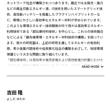
ネットワーク社会が構築されつつあります。最近では太陽光・風力
などの再生可能エネルギー源、IT技術を用いたスマートグリッド技
術、高性能バッテリーを搭載したプラグインハイブリットカーな
ど、環境にやさしい高効率なエネルギー材料が求められています。
このような環境エネルギー技術開発の中で我々は高効率エネルギー
利用技術である「超伝導材料技術」を中心とし、これらの技術融合
などによる「最先端環境・エネルギー材料技術の構築」を図ってい
ます。我々の研究室は、上記の研究を通してエネルギーの有効利
用、希少金属代替技術や低炭素化社会の構築をめざして、地球環境
保護という大きな問題に取り組んでいます。
「超伝導技術」は高効率大電流送電および高性能電力貯蔵にむけた
エネルギー技術と期待されていれています。さらに、実用化が見え
READ MORE
てきた磁気浮上鉄道などに応用される超伝導マグネット技術も着実
に推進して必要があります。その一例を下記に紹介します。
○
超伝導システム応用に向けた超伝導線材・マグネットの開発
吉田 隆
高性能超伝導体をエネルギー分野に応用するためには、超伝導体を
用いた超伝導線材が必須です。そのため、エピタキシャル薄膜成長
よしだ ゆたか
技術を拡張した新しい長尺薄膜作製技術の開発を行っています。